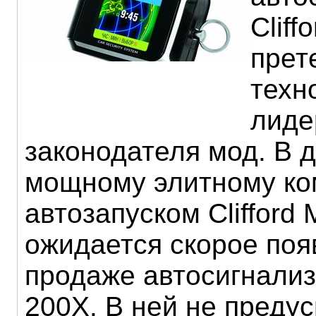
Cliff
прет
техн
лиде
законодателя мод. В 
мощному элитному ко
автозапуском Clifford 
ожидается скорое поя
продаже автосигнализ
200X. В ней не преду