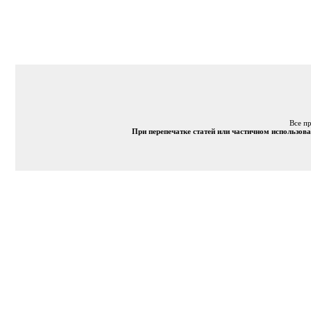
Все п
При перепечатке статей или частичном использов