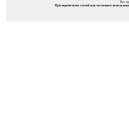
Все п
При перепечатке статей или частичном использов