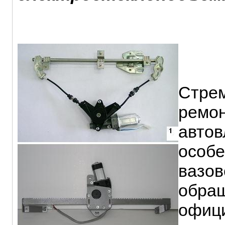
Стрем
ремон
автов
особе
вазов
обращ
офици