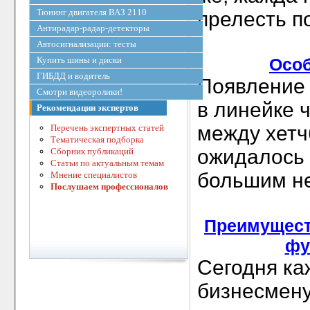
Тюнинг двигателя ВАЗ 2110
прелесть п
Антирадар-радар-детекторы
Автосигнализации: тесты
Купить шины и диски
Особ
ГИБДД и водитель
Появление 
Смотри видеоролики!
в линейке 
Рекомендации экспертов
между хетч
Перечень экспертных статей
Тематическая подборка
ожидалось 
Сборник публикаций
Статьи по актуальным темам
большим н
Мнение специалистов
Послушаем профессионалов
Преимуществ
фу
Сегодня ка
бизнесмену