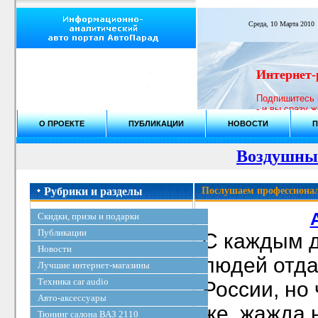
Среда, 10 Марта 2010
Интернет-
Подпишитесь 
- и вы сразу 
регулярно пр
О ПРОЕКТЕ
ПУБЛИКАЦИИ
НОВОСТИ
П
выигрывайте!
Воздушны
Рубрики и разделы
Послушаем профессиона
Скидки, призы и подарки
Публикации
С каждым д
Новости
людей отда
Лучшие интернет-магазины
Техника car audio
России, но 
Авто-аксессуары
же, жажда 
Тюнинг салона ВАЗ 2110