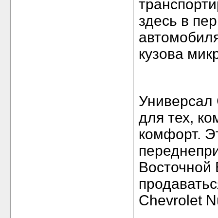
транспорти
здесь в пе
автомобиля
кузова мик
Универсал C
для тех, к
комфорт. Э
переднепри
Восточной 
продаватьс
Chevrolet N